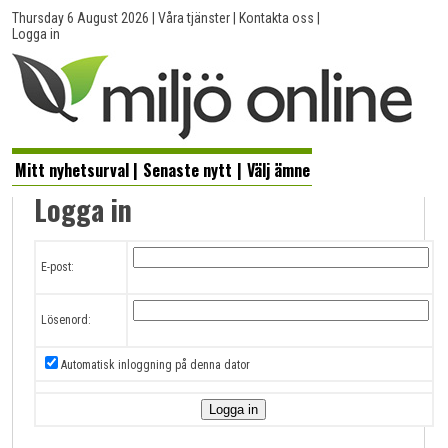
Thursday 6 August 2026
|
Våra tjänster
|
Kontakta oss
|
Logga in
Mitt nyhetsurval
|
Senaste nytt
|
Välj ämne
Logga in
E-post:
Lösenord:
Automatisk inloggning på denna dator